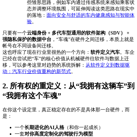
些雏形思路，例如车内通过传感系统来感知乘客状
态并调整环境氛围，可延伸阅读这类思路在现实中
的落地：
面向安全与舒适的车内健康感知与智能体
验
。
只要有一个
云端身份 + 多代车型通用的软件架构（SDV） +
强隐私保护的数据中台
，“车魂”在硬件之间迁移，本质上就是
帐号在不同设备间迁移。
这也呼应了现在行业里很热的一个方向：
软件定义汽车
。车企
已经在尝试把“车”的核心价值从机械硬件往软件与数据上迁
移，可以参考这里对趋势的系统拆解：
从软件定义到数据驱
动：汽车行业价值重构的新范式
。
2. 所有权的重定义：从“我拥有这辆车”到
“我拥有这个车魂”
在你这个设定里，真正稳定存在的不是具体那一台硬件，而
是：
一个
长期进化的AI人格
（和你一起成长）
一套
对你高度定制化的驾驶行为模型