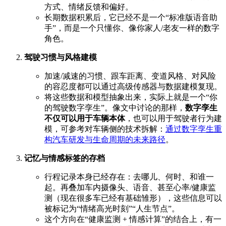
方式、情绪反馈和偏好。
长期数据积累后，它已经不是一个“标准版语音助
手”，而是一个只懂你、像你家人/老友一样的数字
角色。
驾驶习惯与风格建模
加速/减速的习惯、跟车距离、变道风格、对风险
的容忍度都可以通过高级传感器与数据建模复现。
将这些数据和模型抽象出来，实际上就是一个“你
的驾驶数字孪生”。像文中讨论的那样，
数字孪生
不仅可以用于车辆本体
，也可以用于驾驶者行为建
模，可参考对车辆侧的技术拆解：
通过数字孪生重
构汽车研发与生命周期的未来路径
。
记忆与情感标签的存档
行程记录本身已经存在：去哪儿、何时、和谁一
起。再叠加车内摄像头、语音、甚至心率/健康监
测（现在很多车已经有基础雏形），这些信息可以
被标记为“情绪高光时刻”“人生节点”。
这个方向在“健康监测 + 情感计算”的结合上，有一