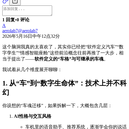
1 回复
•
0 评论
A
aerolab7
@
aerolab7
2026年5月16日中午12点32分
这个脑洞我真的太喜欢了，其实你已经把“软件定义汽车”“数
字孪生”“情感智能座舱”这些前沿概念往前再推了一大步，相
当于提出了——
软件定义的“车格”与可继承的车魂
。
我试着从几个维度展开聊聊：
1. 从“车”到“数字生命体”：技术上并不科
幻
你设想的“车魂迁移”，如果拆解一下，大概包含几层：
AI性格与交互风格
车机里的语音助手、推荐系统，逐渐学会你的说话