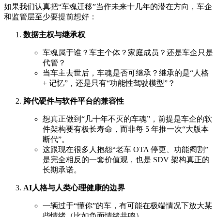
如果我们认真把“车魂迁移”当作未来十几年的潜在方向，车企
和监管层至少要提前想好：
数据主权与继承权
车魂属于谁？车主个体？家庭成员？还是车企只是
代管？
当车主去世后，车魂是否可继承？继承的是“人格
+ 记忆”，还是只有“功能性驾驶模型”？
跨代硬件与软件平台的兼容性
想真正做到“几十年不灭的车魂”，前提是车企的软
件架构要有极长寿命，而非每 5 年推一次“大版本
断代”。
这跟现在很多人抱怨“老车 OTA 停更、功能阉割”
是完全相反的一套价值观，也是 SDV 架构真正的
长期承诺。
AI人格与人类心理健康的边界
一辆过于“懂你”的车，有可能在极端情况下放大某
些情绪（比如负面情绪共鸣）。