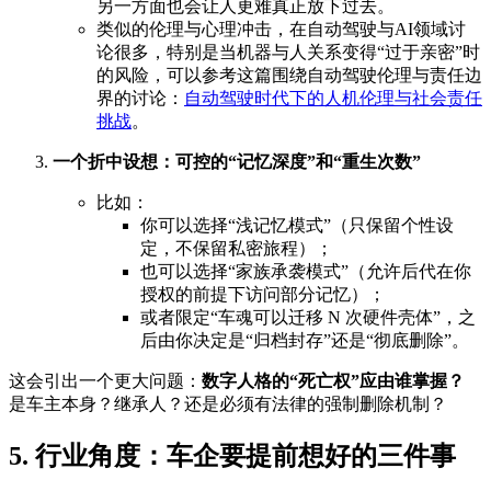
另一方面也会让人更难真正放下过去。
类似的伦理与心理冲击，在自动驾驶与AI领域讨
论很多，特别是当机器与人关系变得“过于亲密”时
的风险，可以参考这篇围绕自动驾驶伦理与责任边
界的讨论：
自动驾驶时代下的人机伦理与社会责任
挑战
。
一个折中设想：可控的“记忆深度”和“重生次数”
比如：
你可以选择“浅记忆模式”（只保留个性设
定，不保留私密旅程）；
也可以选择“家族承袭模式”（允许后代在你
授权的前提下访问部分记忆）；
或者限定“车魂可以迁移 N 次硬件壳体”，之
后由你决定是“归档封存”还是“彻底删除”。
这会引出一个更大问题：
数字人格的“死亡权”应由谁掌握？
是车主本身？继承人？还是必须有法律的强制删除机制？
5. 行业角度：车企要提前想好的三件事