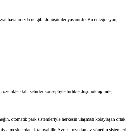
sosyal hayatımızda ne gibi dönüşümler yaşanırdı? Bu entegrasyon,
 özellikle akıllı şehirler konseptiyle birlikte düşünüldüğünde,
Örneğin, otomatik park sistemleriyle herkesin ulaşması kolaylaşan ortak
hissetmesine olanak tanıyabilir. Ayrıca, uzaktan ev yönetim sistemleri