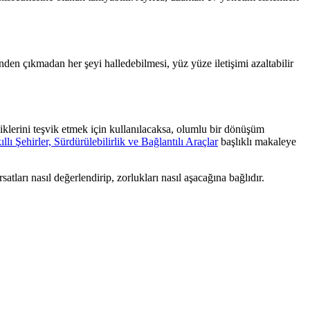
inden çıkmadan her şeyi halledebilmesi, yüz yüze iletişimi azaltabilir
liklerini teşvik etmek için kullanılacaksa, olumlu bir dönüşüm
llı Şehirler, Sürdürülebilirlik ve Bağlantılı Araçlar
başlıklı makaleye
tları nasıl değerlendirip, zorlukları nasıl aşacağına bağlıdır.