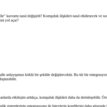
alle" kavramı nasıl değişirdi? Komşuluk ilişkileri nasıl etkilenecek ve 
 mi yol açar?
le anlayışımızı köklü bir şekilde değiştirecektir. Bu tür bir entegrasyon,
uşturabilir.
lanlarda etkileşim arttıkça, komşuluk ilişkileri daha da derinleşebilir. 
nlik sistemlerinin entegrasyonu ile bireylerin kendilerini daha güvende 