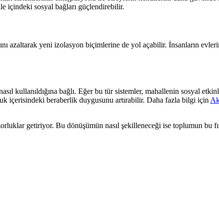
lle içindeki sosyal bağları güçlendirebilir.
ını azaltarak yeni izolasyon biçimlerine de yol açabilir. İnsanların evler
asıl kullanıldığına bağlı. Eğer bu tür sistemler, mahallenin sosyal etkin
uk içerisindeki beraberlik duygusunu artırabilir. Daha fazla bilgi için
Akı
rluklar getiriyor. Bu dönüşümün nasıl şekilleneceği ise toplumun bu fırsa