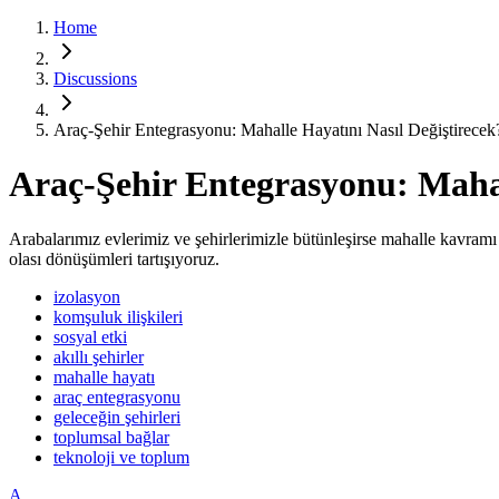
Home
Discussions
Araç-Şehir Entegrasyonu: Mahalle Hayatını Nasıl Değiştirecek
Araç-Şehir Entegrasyonu: Mahal
Arabalarımız evlerimiz ve şehirlerimizle bütünleşirse mahalle kavramı 
olası dönüşümleri tartışıyoruz.
izolasyon
komşuluk ilişkileri
sosyal etki
akıllı şehirler
mahalle hayatı
araç entegrasyonu
geleceğin şehirleri
toplumsal bağlar
teknoloji ve toplum
A